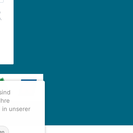
m
,
sind
Ihre
 in unserer
gen