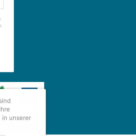
m
,
sind
Ihre
 in unserer