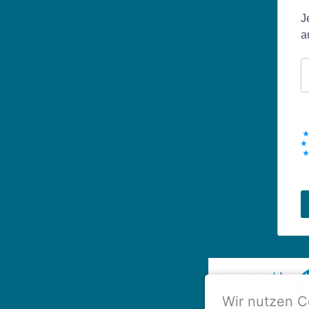
J
a
Wir nutzen C