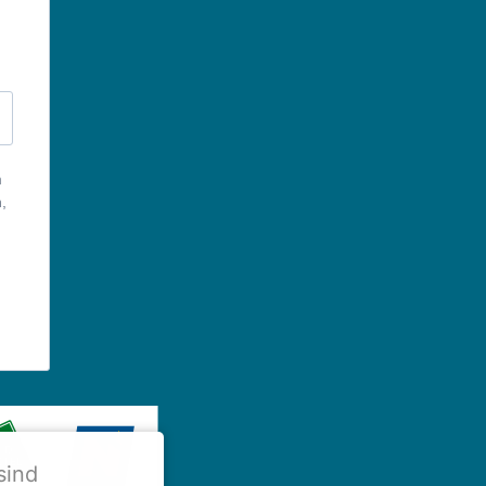
m
,
sind