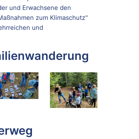
nder und Erwachsene den
 "Maßnahmen zum Klimaschutz"
lehrreichen und
milienwanderung
derweg