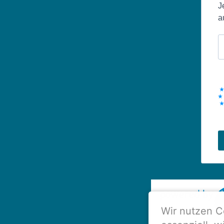
J
a
Wir nutzen C