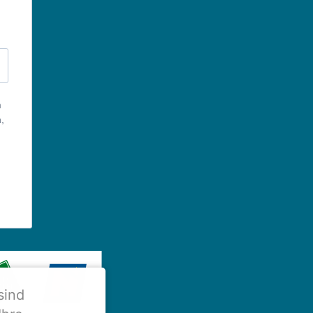
m
,
sind